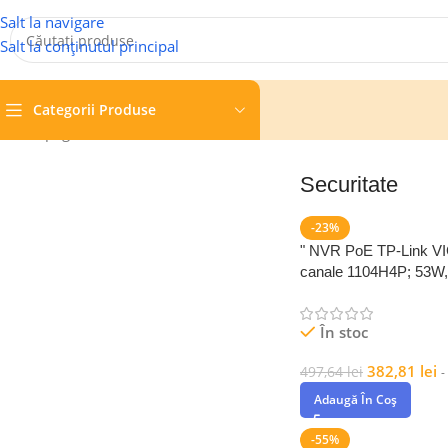
Salt la navigare
Salt la conținutul principal
Categorii Produse
Prima pagină
/
Securitate
Securitate
-23%
" NVR PoE TP-Link VI
canale 1104H4P; 53W,
În stoc
382,81
lei
497,64
lei
-
Adaugă În Coș
-55%