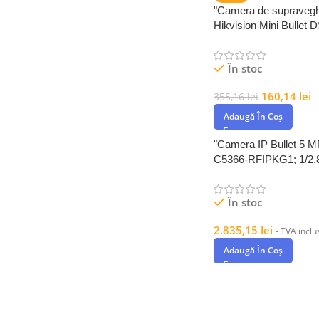
"Camera de supraveg
Hikvision Mini Bullet 
2CE16K0T-LPFS(2.8
Smart Hybrid
În stoc
160,14
lei
355,16
lei
-
Adaugă În Coș
"Camera IP Bullet 5 
C5366-RFIPKG1; 1/2.8
Progressive Scan CM
În stoc
2.835,15
lei
- TVA inclu
Adaugă În Coș