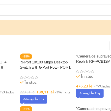
"Camera de supraveg
-38%
Reolink RP-PCB12M
GI 4
"9-Port 10/100 Mbps Desktop
Senzor:1/2.49" CMO
 8
Switch with 8-Port PoE+ PORT:
Rezolutie
8×
În stoc
În stoc
476,23
lei
- TVA inclus
138,11
lei
223,61
lei
 TVA inclus
- TVA inclus
Adaugă În Coș
Adaugă În Coș
"Camera de supraveg
-61%