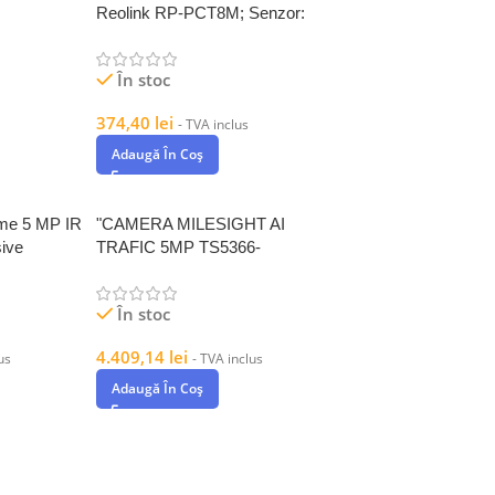
;
Reolink RP-PCT8M; Senzor:
S Sensor
1/2.7"" CMOS Rezolutie
În stoc
374,40
lei
- TVA inclus
Adaugă În Coș
me 5 MP IR
"CAMERA MILESIGHT AI
sive
TRAFIC 5MP TS5366-
X12RIPG1; 1/2.8"" Progressive
Scan
În stoc
4.409,14
lei
us
- TVA inclus
Adaugă În Coș