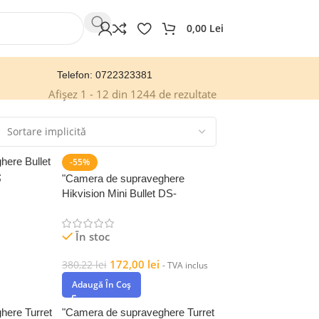
0,00
Lei
Telefon: 0722323381
Afișez 1 - 12 din 1244 de rezultate
here Bullet
-55%
;
"Camera de supraveghere
S Sensor
Hikvision Mini Bullet DS-
2CE16K0T-LFS(2.8mm) 5MP;
Smart Hybrid
În stoc
172,00
lei
380,22
lei
- TVA inclus
Adaugă În Coș
here Turret
"Camera de supraveghere Turret