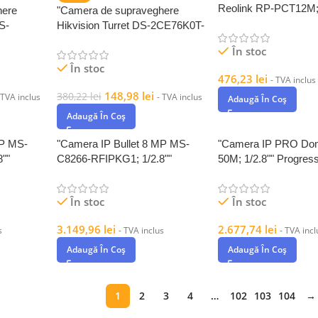
Reolink RP-PCT12M
here
"Camera de supraveghere
Senzor:1/2.49" CMO
DS-
Hikvision Turret DS-2CE76K0T-
Rezolutie
mm) 5MP;
LMFS(2.8MM) 5MP; Smart
În stoc
Hybrid Light
În stoc
476,23
lei
- TVA inclus
148,98
lei
380,22
lei
 TVA inclus
- TVA inclus
Adaugă În Coș
Adaugă În Coș
MP MS-
"Camera IP Bullet 8 MP MS-
"Camera IP PRO Do
""
C8266-RFIPKG1; 1/2.8""
50M; 1/2.8"" Progres
OS;
Progressive Scan CMOS;
În stoc
În stoc
3.149,96
lei
2.677,74
lei
s
- TVA inclus
- TVA incl
Adaugă În Coș
Adaugă În Coș
1
2
3
4
…
102
103
104
→